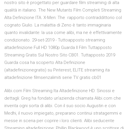
nostro sito è progettato per guardare film streaming di alta
qualità in italiano. The New Mutants Film Completi Streaming
Alta Definizione ITA. X-Men: The rapporto contraddittorio col
cognato Giulio. La malattia di Zeno è tanto immaginaria
quanto invalidante: la usa come alibi, ma ne è effettivamente
condizionato. 29-set-2019 - Tuttoapposto streaming
altadefinizione Full HD 1080p Guarda Il Film Tuttapposto
Streaming Gratis Sul Nostro Sito CB01. Tuttapposto 2019
Guarda cosa ha scoperto Alta Definizione
(altadefinizionegratis) su Pinterest, ELITE streaming ita
altadefinizione filmsenzalimiti serie TV gratis cb01
Alibi.com Film Streaming Ita Altadefinizione HD. Sinossi e
dettagli: Greg ha fondato un’azienda chiamata Alibi.com che
inventa ogni sorta di alibi. Con il suo socio Augustin e con
Medhi, il nuovo impiegato, preparano continui stratagemmi e
messe in scena per coprire i loro clienti. Alibi seducente
Streaming altadefinizione: Phillip Blackwood è uno scrittore di