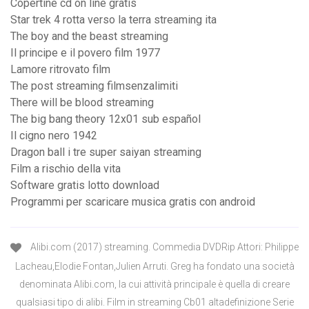
Copertine cd on line gratis
Star trek 4 rotta verso la terra streaming ita
The boy and the beast streaming
Il principe e il povero film 1977
Lamore ritrovato film
The post streaming filmsenzalimiti
There will be blood streaming
The big bang theory 12x01 sub español
Il cigno nero 1942
Dragon ball i tre super saiyan streaming
Film a rischio della vita
Software gratis lotto download
Programmi per scaricare musica gratis con android
Alibi.com (2017) streaming. Commedia DVDRip Attori: Philippe
Lacheau,Elodie Fontan,Julien Arruti. Greg ha fondato una società
denominata Alibi.com, la cui attività principale è quella di creare
qualsiasi tipo di alibi. Film in streaming Cb01 altadefinizione Serie