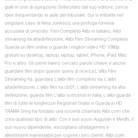
gialli in crisi di ispirazione.Sollecitato dal suo editore, cerca
idee frequentando le aule del tribunale. Qui si imbatte nel
singolare caso di Nina Jonescu, una profuga rumena
accusata di omicidio. Film-Completo Alibi in italiano, Alibi
streaming ita altadefinizione, Alibi Film Streaming Completo.
Guarda un film online o guarda i migliori video HD 1080p
gratuiti su desktop, laptop, laptop, tablet, iPhone, iPad, Mac
Pro e altro. Gli utenti hanno cercato parole chiave e anche
guardare film dopo queste query di ricerca:L’alibi Film
Streaming Ita, guardare L’alibi film completo ita, L’alibi
altadefinizione, L’alibi film ita cb01, L’alibi streaming ita alta
definizione, guarda film L’alibi sottotitoli in italia, L’alibi guarda
film di tutte le lunghezze Registrati Gratis e Guarda in HD
TRAMA Greg ha fondato una società chiamata Alibi.com che
crea qualsiasi tipo di alibi. Con il suo socio Augustin e Medhi, il
suo nuovo dipendente, escogitano stratagemmi e
allestimenti inarrestabili per coprire i loro clienti. Alibi.com