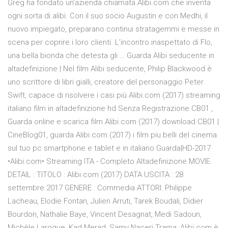
Greg ha fondato un’azienda chiamata Alibi.com che inventa
ogni sorta di alibi. Con il suo socio Augustin e con Medhi, il
nuovo impiegato, preparano continui stratagemmi e messe in
scena per coprire i loro clienti. L’incontro inaspettato di Flo,
una bella bionda che detesta gli … Guarda Alibi seducente in
altadefinizione | Nel film Alibi seducente, Philip Blackwood è
uno scrittore di libri gialli, creatore del personaggio Peter
Swift, capace di risolvere i casi più Alibi.com (2017) streaming
italiano film in altadefinizione hd Senza Registrazione CB01 ,
Guarda online e scarica film Alibi.com (2017) download CB01 |
CineBlog01, guarda Alibi.com (2017) i film piu belli del cinema
sul tuo pc smartphone e tablet e in italiano Guarda|HD-2017
•Alibi.com• Streaming ITA - Completo Altadefinizione MOVIE
DETAIL : TITOLO : Alibi.com (2017) DATA USCITA : 28
settembre 2017 GENERE : Commedia ATTORI: Philippe
Lacheau, Elodie Fontan, Julien Arruti, Tarek Boudali, Didier
Bourdon, Nathalie Baye, Vincent Desagnat, Medi Sadoun,
Michèle Laroque, Kad Merad, Samy Naceri Trama :Alibi.com è