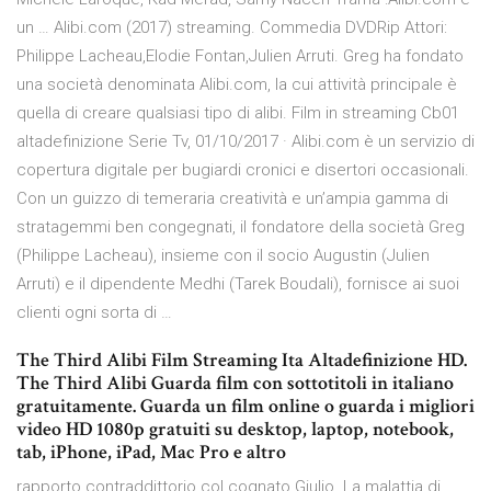
un … Alibi.com (2017) streaming. Commedia DVDRip Attori:
Philippe Lacheau,Elodie Fontan,Julien Arruti. Greg ha fondato
una società denominata Alibi.com, la cui attività principale è
quella di creare qualsiasi tipo di alibi. Film in streaming Cb01
altadefinizione Serie Tv, 01/10/2017 · Alibi.com è un servizio di
copertura digitale per bugiardi cronici e disertori occasionali.
Con un guizzo di temeraria creatività e un’ampia gamma di
stratagemmi ben congegnati, il fondatore della società Greg
(Philippe Lacheau), insieme con il socio Augustin (Julien
Arruti) e il dipendente Medhi (Tarek Boudali), fornisce ai suoi
clienti ogni sorta di …
The Third Alibi Film Streaming Ita Altadefinizione HD.
The Third Alibi Guarda film con sottotitoli in italiano
gratuitamente. Guarda un film online o guarda i migliori
video HD 1080p gratuiti su desktop, laptop, notebook,
tab, iPhone, iPad, Mac Pro e altro
rapporto contraddittorio col cognato Giulio. La malattia di