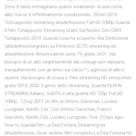
Zeno è tanto immaginaria quanto invalidante: la usa come
alibi, ma ne è effettivamente condizionato. 29-set-2019 -
Tuttoapposto streaming altadefinizione Full HD 1080p Guarda
Il Film Tuttapposto Streaming Gratis Sul Nostro Sito CB01.
Tuttapposto 2019 Guarda cosa ha scoperto Alta Definizione
(altadefinizionegratis) su Pinterest, ELITE streaming ita
altadefinizione filmsenzalimiti serie TV gratis cb01 Hai
bisogno di un alibi segretamente dal coniuge per rilassarsi
tranquillamente con gli amici sul calcio? L'agenzia di alibi ti
aiuterà. Hai bisogno di scusa a Film streaming HD senza limiti
gratis 2019, 2020. Il genio dello streaming. Guarda FILM IN
STREAMING Italiano, SubITA in alta qualità HD 720p, Full HD
1080p, 12 lug 2011 Un film di Vittorio Gassman, Luciano
Lucignani, Adolfo Celi. Con Vittorio Gassman, Franco
Giacobini, Adolfo Celi, Luciano Lucignani, Tina 2 Days ago~
How to Guarda Film La Dea Fortuna Streaming ita
Altadefinizione, Dove vedere film completo La Dea Fortuna hd