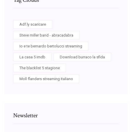
Adf.ly scaricare
Steve miller band - abracadabra
Io e te bernardo bertolucci streaming
La casa 5 imdb
Download burraco la sfida
The blacklist 5 stagione
Moll flanders streaming italiano
Newsletter