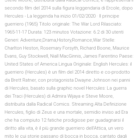
Steve Moore, distribuita dalla Radical Comics, e rappresenta il
secondo film del 2014 sulla figura leggendaria di Ercole, dopo
Hercules - La leggenda ha inizio 01/02/2020 · Il principe
guerriero (1965) Titolo originale: The War Lord Rilasciato:
1965-11-17 Durata: 123 minutos Votazione: 6.2 di 30 utenti
Generi: Adventure,Drama,History,Romance,War Stelle:
Charlton Heston, Rosemary Forsyth, Richard Boone, Maurice
Evans, Guy Stockwell, Niall MacGinnis, James Farentino Paese:
United States of America Lingua Originale: English Hercules: il
guerriero (Hercules) è un film del 2014 diretto e co-prodotto
da Brett Ratner, con protagonista Dwayne Johnson nei panni
di Hercules, basato sulla graphic novel Hercules: La guerra
dei Traci (Hercules) di Admira Wijaya e Steve Moore,
distribuita dalla Radical Comics. Streaming Alta Definizione
Hercules, figlio di Zeus e una mortale, semidio inviso ad Era
che ha compiuto 12 fatiche prodigiose per guadagnarsi il
diritto alla vita, è il più grande guerriero dell'Attica, un vero
mito le cui storie passano di bocca in bocca, cantato dagli