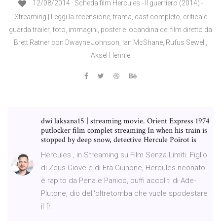
12/08/2014 · Scheda film Hercules - Il guerriero (2014) -
Streaming | Leggi la recensione, trama, cast completo, critica e
guarda trailer, foto, immagini, poster e locandina del film diretto da
Brett Ratner con Dwayne Johnson, Ian McShane, Rufus Sewell,
Aksel Hennie
dwi laksana15 | streaming movie. Orient Express 1974
putlocker film complet streaming In when his train is
stopped by deep snow, detective Hercule Poirot is
Hercules , in Streaming su Film Senza Limiti. Figlio
di Zeus-Giove e di Era-Giunone, Hercules neonato
è rapito da Pena e Panico, buffi accoliti di Ade-
Plutone, dio dell'oltretomba che vuole spodestare
il fr