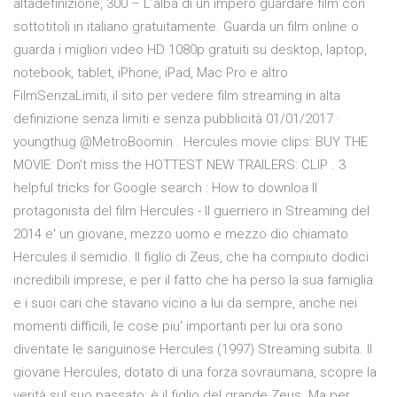
altadefinizione, 300 – L’alba di un impero guardare film con
sottotitoli in italiano gratuitamente. Guarda un film online o
guarda i migliori video HD 1080p gratuiti su desktop, laptop,
notebook, tablet, iPhone, iPad, Mac Pro e altro
FilmSenzaLimiti, il sito per vedere film streaming in alta
definizione senza limiti e senza pubblicità 01/01/2017 ·
youngthug @MetroBoomin . Hercules movie clips: BUY THE
MOVIE: Don't miss the HOTTEST NEW TRAILERS: CLIP . 3
helpful tricks for Google search : How to downloa Il
protagonista del film Hercules - Il guerriero in Streaming del
2014 e' un giovane, mezzo uomo e mezzo dio chiamato
Hercules il semidio. Il figlio di Zeus, che ha compiuto dodici
incredibili imprese, e per il fatto che ha perso la sua famiglia
e i suoi cari che stavano vicino a lui da sempre, anche nei
momenti difficili, le cose piu' importanti per lui ora sono
diventate le sanguinose Hercules (1997) Streaming subita. Il
giovane Hercules, dotato di una forza sovraumana, scopre la
verità sul suo passato: è il figlio del grande Zeus. Ma per