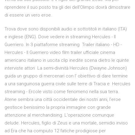
riprendere il suo posto tra gli dei dell'Olimpo dovrà dimostrare
di essere un vero eroe.
Trova dove sono disponibili audio e sottotitoli in italiano (ITA)
e inglese (ENG). Dove vedere in streaming Hercules - Il
Guerriero. In 3 piattaforme streaming Trailer italiano - HD -
Hercules - Il Guerriero video film trailer ufficiale cinema
americano italiano in uscita clip inedite scena dietro le quinte
interviste attori La semi-divinità Hercules (Dwayne Johnson)
guida un gruppo di mercenari con l' obiettivo di dare termine
a una sanguinosa guerra civile sulle terre di Tracia e Hercules
streaming - Ercole visto come fenomeno nella sua terra.
Atene sembra una città occidentale dei nostri anni, l'eroe
gestisce benissimo la propria immagine con grande
attenzione al merchandising. L'operazione comunque
delude. Hercules, figlio di Zeus e una mortale, semidio inviso
ad Era che ha compiuto 12 fatiche prodigiose per