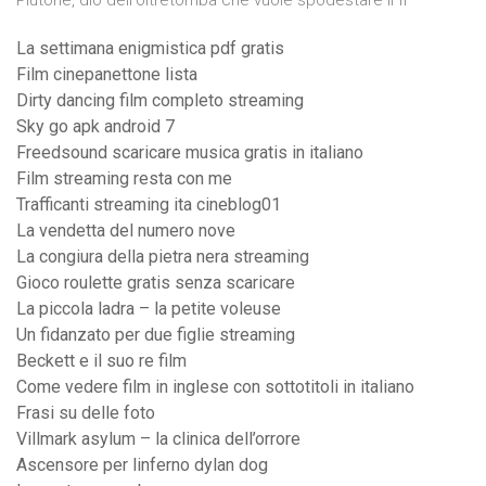
Plutone, dio dell'oltretomba che vuole spodestare il fr
La settimana enigmistica pdf gratis
Film cinepanettone lista
Dirty dancing film completo streaming
Sky go apk android 7
Freedsound scaricare musica gratis in italiano
Film streaming resta con me
Trafficanti streaming ita cineblog01
La vendetta del numero nove
La congiura della pietra nera streaming
Gioco roulette gratis senza scaricare
La piccola ladra – la petite voleuse
Un fidanzato per due figlie streaming
Beckett e il suo re film
Come vedere film in inglese con sottotitoli in italiano
Frasi su delle foto
Villmark asylum – la clinica dell’orrore
Ascensore per linferno dylan dog