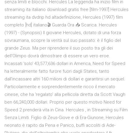
senza limiti e blocchi. Hercules La leggenda ha inizio film in
streaming ita italiano download gratis free [film-1997] Hercules
streaming ita dvdrip hd altadefinizione, Hercules (1997) film
completo [hd] italiano🎬 Guarda Ora 📥 Scarica. Hercules
(1997) - (Synopsis) Il giovane Hercules, dotato di una forza
sovraumana, scopre la verità sul suo passato: è il figlio del
grande Zeus. Ma per riprendere il suo posto tra gli dei
dell'Olimpo dovrà dimostrare di essere un vero eroe.
Incassati 'solo' 43,577,636 dollari in America, Need for Speed
ha letteralmente fatto furore fuori dagli States, tanto
dall'incassare altri 160 milioni di dollari e garantirsi un sequel.
Particolarmente e sorprendentemente ricco il mercato
cinese, che ha 'regalato' alla pellicola diretta da Scott Vaugh
ben 66,240,000 dollari. Proprio per questo motivo Need for
Speed 2 prenderà vita in Cina. Hercules , in Streaming su Film
Senza Limiti. Figlio di Zeus-Giove e di Era-Giunone, Hercules
neonato è rapito da Pena e Panico, buffi accoliti di Ade-