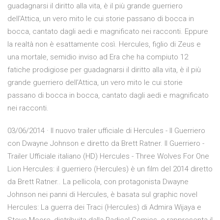
guadagnarsi il diritto alla vita, è il più grande guerriero
dell'Attica, un vero mito le cui storie passano di bocca in
bocca, cantato dagli aedi e magnificato nei racconti. Eppure
la realtà non è esattamente così. Hercules, figlio di Zeus e
una mortale, semidio inviso ad Era che ha compiuto 12
fatiche prodigiose per guadagnarsi il diritto alla vita, è il più
grande guerriero dell’Attica, un vero mito le cui storie
passano di bocca in bocca, cantato dagli aedi e magnificato
nei racconti.
03/06/2014 · ll nuovo trailer ufficiale di Hercules - Il Guerriero
con Dwayne Johnson e diretto da Brett Ratner. Il Guerriero -
Trailer Ufficiale italiano (HD) Hercules - Three Wolves For One
Lion Hercules: il guerriero (Hercules) è un film del 2014 diretto
da Brett Ratner.. La pellicola, con protagonista Dwayne
Johnson nei panni di Hercules, è basata sul graphic novel
Hercules: La guerra dei Traci (Hercules) di Admira Wijaya e