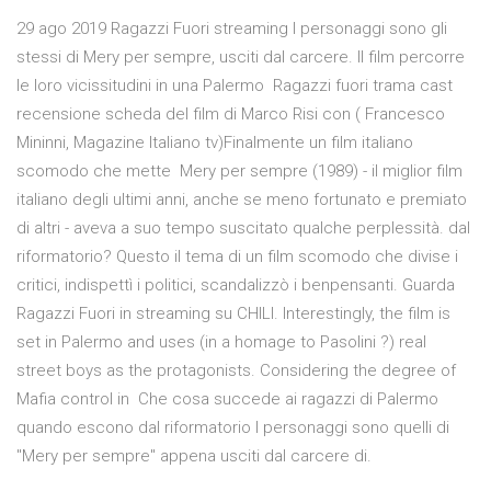
29 ago 2019 Ragazzi Fuori streaming I personaggi sono gli
stessi di Mery per sempre, usciti dal carcere. Il film percorre
le loro vicissitudini in una Palermo Ragazzi fuori trama cast
recensione scheda del film di Marco Risi con ( Francesco
Mininni, Magazine Italiano tv)Finalmente un film italiano
scomodo che mette Mery per sempre (1989) - il miglior film
italiano degli ultimi anni, anche se meno fortunato e premiato
di altri - aveva a suo tempo suscitato qualche perplessità. dal
riformatorio? Questo il tema di un film scomodo che divise i
critici, indispettì i politici, scandalizzò i benpensanti. Guarda
Ragazzi Fuori in streaming su CHILI. Interestingly, the film is
set in Palermo and uses (in a homage to Pasolini ?) real
street boys as the protagonists. Considering the degree of
Mafia control in Che cosa succede ai ragazzi di Palermo
quando escono dal riformatorio I personaggi sono quelli di
"Mery per sempre" appena usciti dal carcere di.