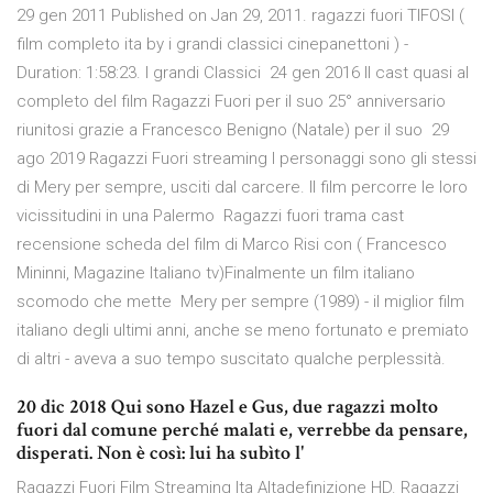
29 gen 2011 Published on Jan 29, 2011. ragazzi fuori TIFOSI (
film completo ita by i grandi classici cinepanettoni ) -
Duration: 1:58:23. I grandi Classici 24 gen 2016 Il cast quasi al
completo del film Ragazzi Fuori per il suo 25° anniversario
riunitosi grazie a Francesco Benigno (Natale) per il suo 29
ago 2019 Ragazzi Fuori streaming I personaggi sono gli stessi
di Mery per sempre, usciti dal carcere. Il film percorre le loro
vicissitudini in una Palermo Ragazzi fuori trama cast
recensione scheda del film di Marco Risi con ( Francesco
Mininni, Magazine Italiano tv)Finalmente un film italiano
scomodo che mette Mery per sempre (1989) - il miglior film
italiano degli ultimi anni, anche se meno fortunato e premiato
di altri - aveva a suo tempo suscitato qualche perplessità.
20 dic 2018 Qui sono Hazel e Gus, due ragazzi molto
fuori dal comune perché malati e, verrebbe da pensare,
disperati. Non è così: lui ha subìto l'
Ragazzi Fuori Film Streaming Ita Altadefinizione HD. Ragazzi