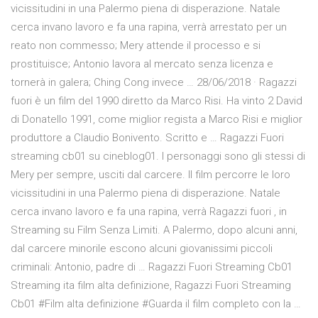
vicissitudini in una Palermo piena di disperazione. Natale
cerca invano lavoro e fa una rapina, verrà arrestato per un
reato non commesso; Mery attende il processo e si
prostituisce; Antonio lavora al mercato senza licenza e
tornerà in galera; Ching Cong invece … 28/06/2018 · Ragazzi
fuori è un film del 1990 diretto da Marco Risi. Ha vinto 2 David
di Donatello 1991, come miglior regista a Marco Risi e miglior
produttore a Claudio Bonivento. Scritto e … Ragazzi Fuori
streaming cb01 su cineblog01. I personaggi sono gli stessi di
Mery per sempre, usciti dal carcere. Il film percorre le loro
vicissitudini in una Palermo piena di disperazione. Natale
cerca invano lavoro e fa una rapina, verrà Ragazzi fuori , in
Streaming su Film Senza Limiti. A Palermo, dopo alcuni anni,
dal carcere minorile escono alcuni giovanissimi piccoli
criminali: Antonio, padre di … Ragazzi Fuori Streaming Cb01
Streaming ita film alta definizione, Ragazzi Fuori Streaming
Cb01 #Film alta definizione #Guarda il film completo con la …