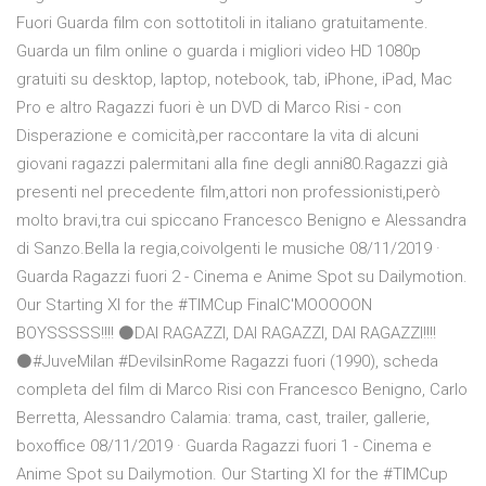
Fuori Guarda film con sottotitoli in italiano gratuitamente.
Guarda un film online o guarda i migliori video HD 1080p
gratuiti su desktop, laptop, notebook, tab, iPhone, iPad, Mac
Pro e altro Ragazzi fuori è un DVD di Marco Risi - con
Disperazione e comicità,per raccontare la vita di alcuni
giovani ragazzi palermitani alla fine degli anni80.Ragazzi già
presenti nel precedente film,attori non professionisti,però
molto bravi,tra cui spiccano Francesco Benigno e Alessandra
di Sanzo.Bella la regia,coivolgenti le musiche 08/11/2019 ·
Guarda Ragazzi fuori 2 - Cinema e Anime Spot su Dailymotion.
Our Starting XI for the #TIMCup FinalC'MOOOOON
BOYSSSSS!!!! ⚫DAI RAGAZZI, DAI RAGAZZI, DAI RAGAZZI!!!!
⚫#JuveMilan #DevilsinRome Ragazzi fuori (1990), scheda
completa del film di Marco Risi con Francesco Benigno, Carlo
Berretta, Alessandro Calamia: trama, cast, trailer, gallerie,
boxoffice 08/11/2019 · Guarda Ragazzi fuori 1 - Cinema e
Anime Spot su Dailymotion. Our Starting XI for the #TIMCup